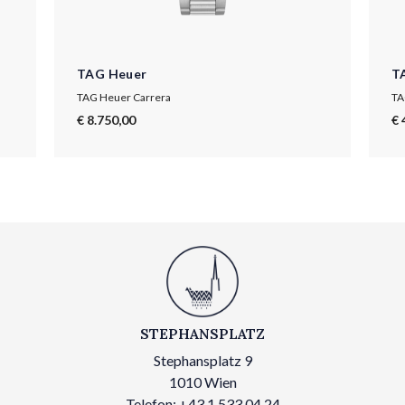
TAG Heuer
T
TAG Heuer Carrera
TA
€ 8.750,00
€ 
STEPHANSPLATZ
Stephansplatz 9
1010 Wien
Telefon: +43 1 533 04 24