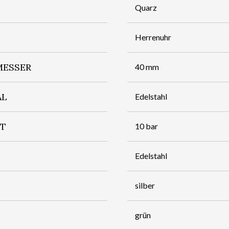
Quarz
Herrenuhr
ESSER
40 mm
AL
Edelstahl
IT
10 bar
Edelstahl
silber
grün