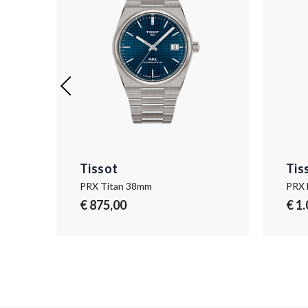
Tissot
Tis
PRX Powermatic 80 Stahl & 18K Gold
PRX Titan 38mm
PRX 
€ 875,00
€ 1