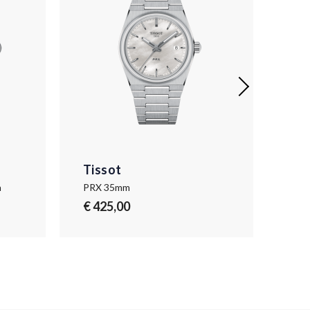
Tissot
Tis
h
PRX 35mm
€ 425,00
€ 2