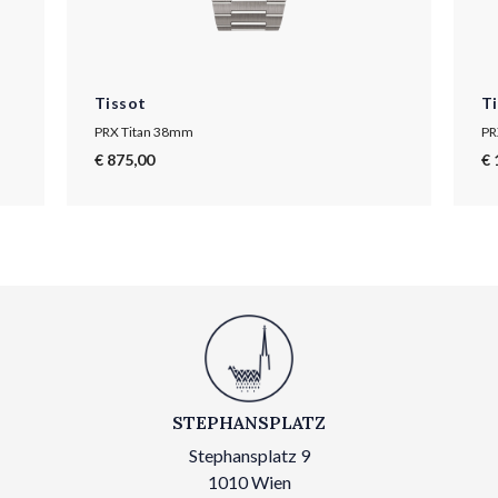
Tissot
T
PRX Titan 38mm
PR
€ 875,00
€ 
STEPHANSPLATZ
Stephansplatz 9
1010 Wien