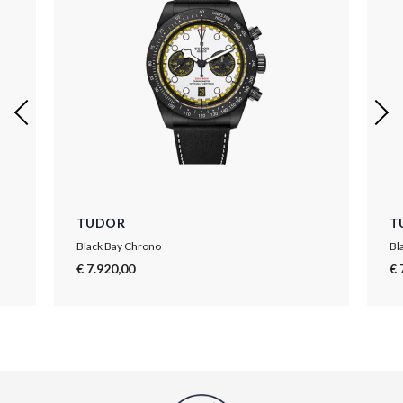
TUDOR
T
Black Bay Chrono
Bl
€ 7.920,00
€ 