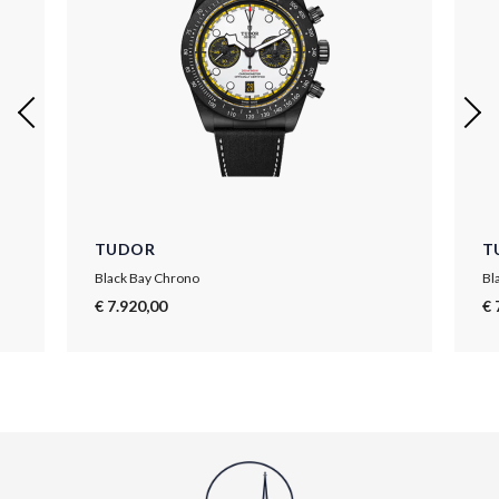
TUDOR
T
Black Bay Chrono
Bl
€ 7.920,00
€ 