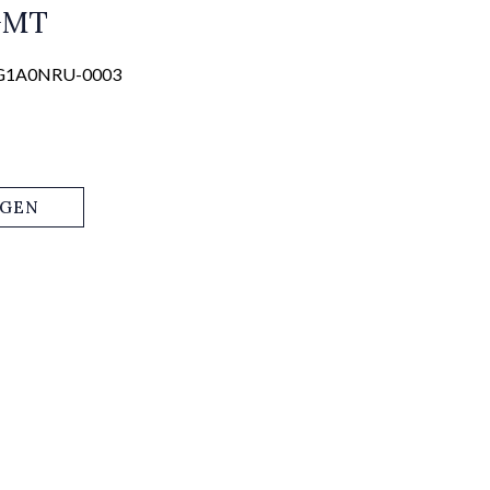
 GMT
9G1A0NRU-0003
AGEN