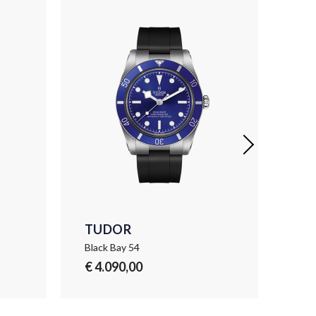
TUDOR
TU
Black Bay 54
Blac
€ 4.090,00
€ 4