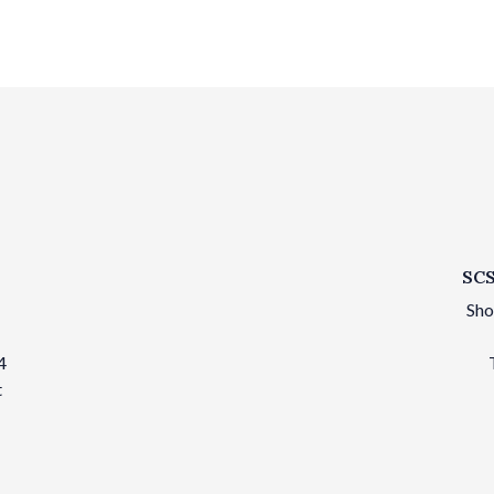
SCS
Sho
4
t