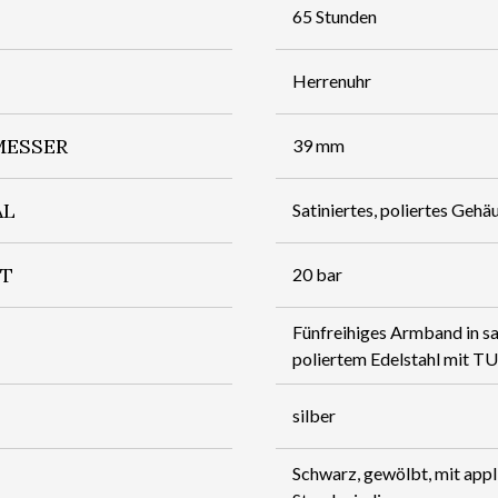
65 Stunden
Herrenuhr
ESSER
39 mm
AL
Satiniertes, poliertes Gehäu
IT
20 bar
Fünfreihiges Armband in sa
poliertem Edelstahl mit T
silber
Schwarz, gewölbt, mit appl