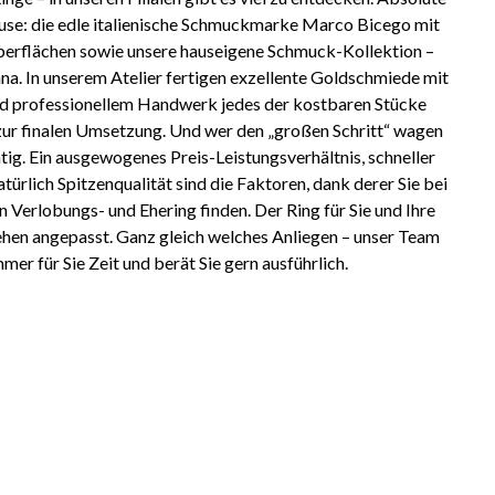
use: die edle italienische Schmuckmarke Marco Bicego mit
erflächen sowie unsere hauseigene Schmuck-Kollektion –
na. In unserem Atelier fertigen exzellente Goldschmiede mit
und professionellem Handwerk jedes der kostbaren Stücke
zur finalen Umsetzung. Und wer den „großen Schritt“ wagen
ichtig. Ein ausgewogenes Preis-Leistungsverhältnis, schneller
atürlich Spitzenqualität sind die Faktoren, dank derer Sie bei
n Verlobungs- und Ehering finden. Der Ring für Sie und Ihre
hen angepasst. Ganz gleich welches Anliegen – unser Team
mer für Sie Zeit und berät Sie gern ausführlich.