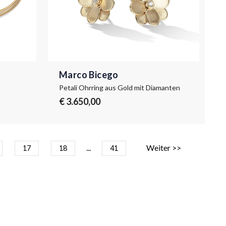
Marco Bicego
Petali Ohrring aus Gold mit Diamanten
€ 3.650,00
...
Weiter >>
17
18
41