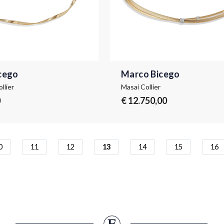
cego
Marco Bicego
llier
Masai Collier
0
€ 12.750,00
0
11
12
13
14
15
16