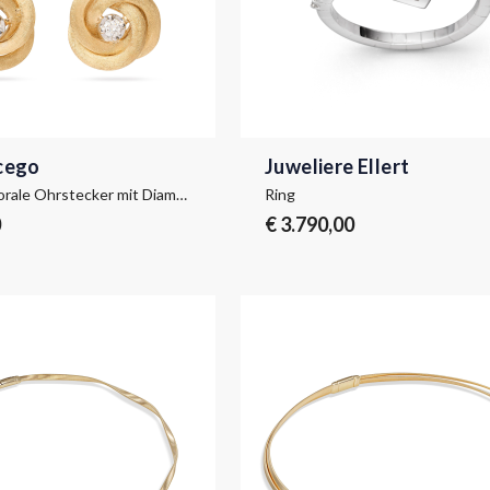
cego
Juweliere Ellert
Jaipur Link Florale Ohrstecker mit Diamant in der Mitte
Ring
0
€ 3.790,00