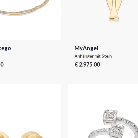
cego
MyAngel
Anhänger mit Stein
00
€ 2.975,00