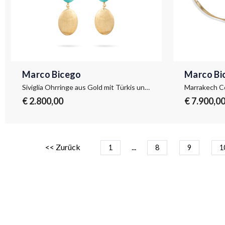
Marco Bicego
Marco Bi
Siviglia Ohrringe aus Gold mit Türkis und Diamanten
Marrakech Co
€ 2.800,00
€ 7.900,0
<< Zurück
...
1
8
9
1