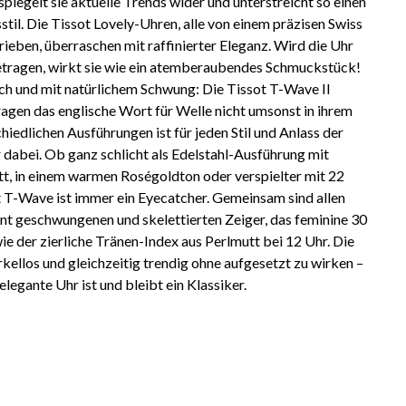
spiegelt sie aktuelle Trends wider und unterstreicht so einen
il. Die Tissot Lovely-Uhren, alle von einem präzisen Swiss
ben, überraschen mit raffinierter Eleganz. Wird die Uhr
tragen, wirkt sie wie ein atemberaubendes Schmuckstück!
ch und mit natürlichem Schwung: Die Tissot T-Wave II
gen das englische Wort für Welle nicht umsonst in ihrem
hiedlichen Ausführungen ist für jeden Stil und Anlass der
 dabei. Ob ganz schlicht als Edelstahl-Ausführung mit
tt, in einem warmen Roségoldton oder verspielter mit 22
 T-Wave ist immer ein Eyecatcher. Gemeinsam sind allen
ant geschwungenen und skelettierten Zeiger, das feminine 30
e der zierliche Tränen-Index aus Perlmutt bei 12 Uhr. Die
kellos und gleichzeitig trendig ohne aufgesetzt zu wirken –
elegante Uhr ist und bleibt ein Klassiker.