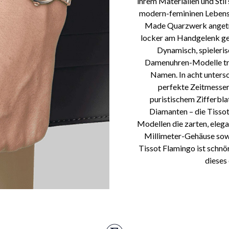
ihrem Materialien und Stil 
modern-femininen Lebensst
Made Quarzwerk angetrie
locker am Handgelenk ge
Dynamisch, spieleris
Damenuhren-Modelle tra
Namen. In acht untersc
perfekte Zeitmesser
puristischem Zifferbla
Diamanten – die Tissot
Modellen die zarten, eleg
Millimeter-Gehäuse sowi
Tissot Flamingo ist schnör
dieses 