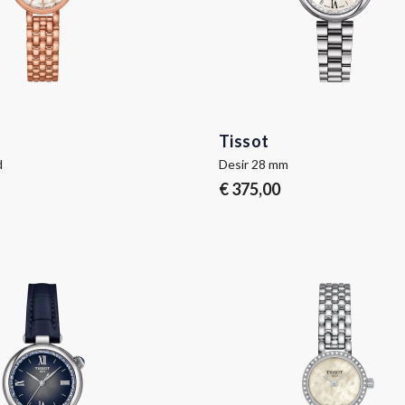
Tissot
d
Desir 28 mm
€ 375,00