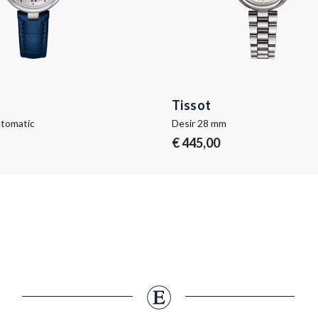
Tissot
utomatic
Desir 28 mm
€ 445,00