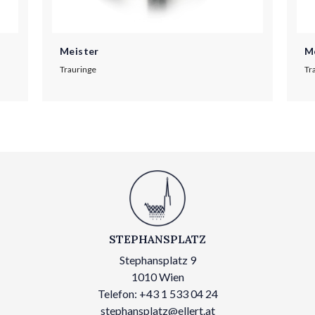
Meister
M
Trauringe
Tr
STEPHANSPLATZ
Stephansplatz 9
1010 Wien
Telefon: +43 1 533 04 24
stephansplatz@ellert.at