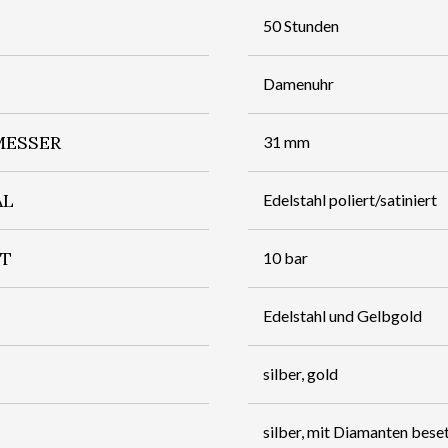
50 Stunden
Damenuhr
ESSER
31 mm
AL
Edelstahl poliert/satiniert
IT
10 bar
Edelstahl und Gelbgold
silber, gold
silber, mit Diamanten bese