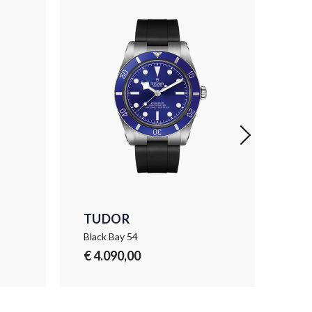
TUDOR
TU
Black Bay 54
Bla
€ 4.090,00
€ 5