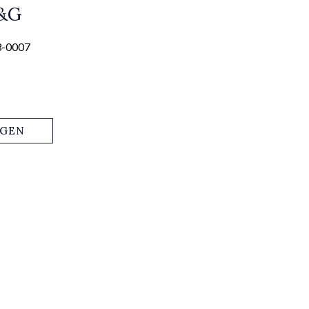
S&G
3-0007
AGEN