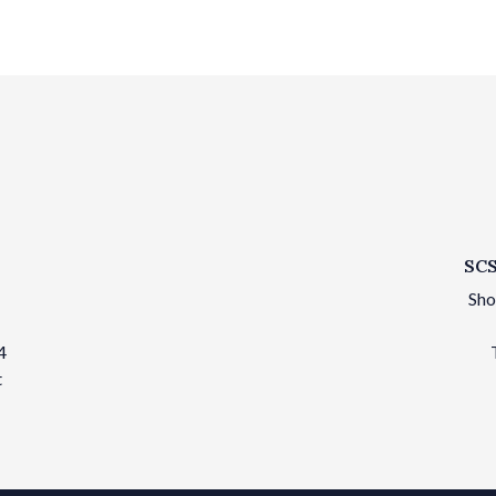
SCS
Sho
4
t