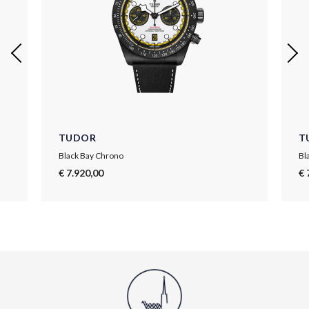
TUDOR
T
Black Bay Chrono
Bl
€ 7.920,00
€ 