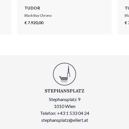
TUDOR
T
Black Bay Chrono
Bl
€ 7.920,00
€ 
STEPHANSPLATZ
Stephansplatz 9
1010 Wien
Telefon: +43 1 533 04 24
stephansplatz@ellert.at