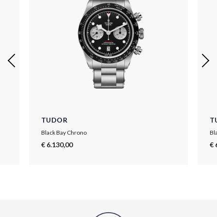
TUDOR
T
Black Bay Chrono
Bl
€ 6.130,00
€ 