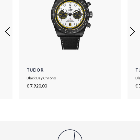
TUDOR
T
Black Bay Chrono
Bl
€ 7.920,00
€ 