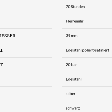
70 Stunden
Herrenuhr
ESSER
39 mm
AL
Edelstahl poliert/satiniert
IT
20 bar
Edelstahl
silber
schwarz