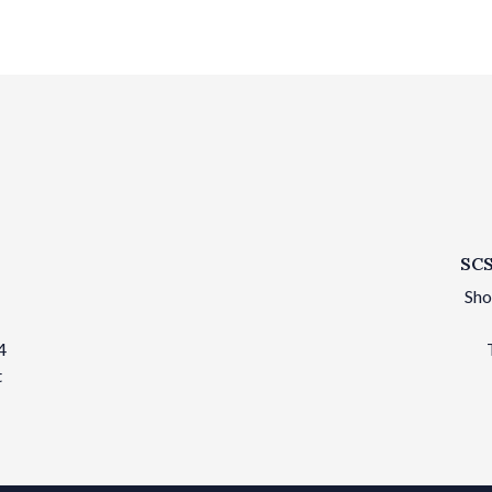
SCS
Sho
4
t