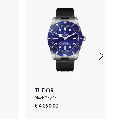
TUDOR
TU
Black Bay 54
Bla
€ 4.090,00
€ 5