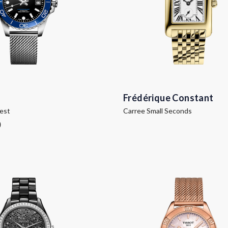
Frédérique Constant
est
Carree Small Seconds
0