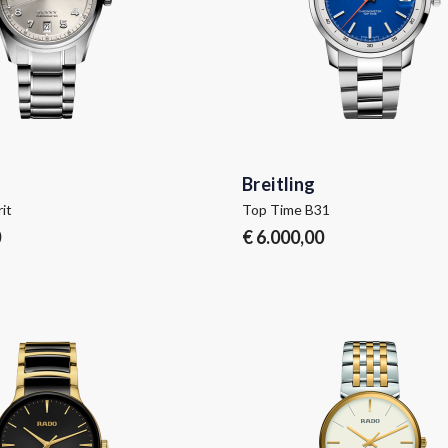
Breitling
it
Top Time B31
0
€ 6.000,00