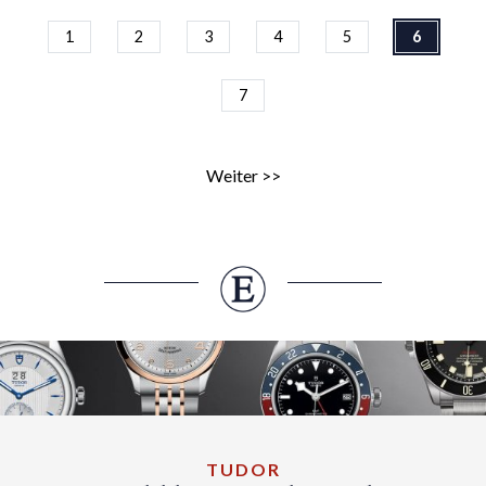
1
2
3
4
5
6
7
Weiter >>
TUDOR