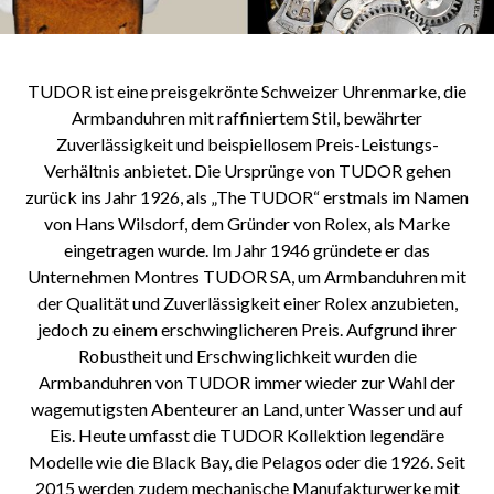
TUDOR ist eine preisgekrönte Schweizer Uhrenmarke, die
Armbanduhren mit raffiniertem Stil, bewährter
Zuverlässigkeit und beispiellosem Preis-Leistungs-
Verhältnis anbietet. Die Ursprünge von TUDOR gehen
zurück ins Jahr 1926, als „The TUDOR“ erstmals im Namen
von Hans Wilsdorf, dem Gründer von Rolex, als Marke
eingetragen wurde. Im Jahr 1946 gründete er das
Unternehmen Montres TUDOR SA, um Armbanduhren mit
der Qualität und Zuverlässigkeit einer Rolex anzubieten,
jedoch zu einem erschwinglicheren Preis. Aufgrund ihrer
Robustheit und Erschwinglichkeit wurden die
Armbanduhren von TUDOR immer wieder zur Wahl der
wagemutigsten Abenteurer an Land, unter Wasser und auf
Eis. Heute umfasst die TUDOR Kollektion legendäre
Modelle wie die Black Bay, die Pelagos oder die 1926. Seit
2015 werden zudem mechanische Manufakturwerke mit